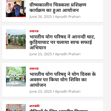
s
e
er
e
e
ग्रीष्मकालीन चित्रकला प्रशिक्षण
A
b
dI
कार्यक्रम का हुआ आयोजन
p
o
n
June 26, 2025
Apradh Prahari
p
o
k
लखनऊ
भारतीय योग परिषद ने आनन्दी घाट,
कुड़ियाघाट पर चलाया साफ सफाई
अभियान
June 23, 2025
Apradh Prahari
लखनऊ
भारतीय योग परिषद् ने योग दिवस के
अवसर पर किया योग शिविर का
आयोजन
June 23, 2025
Apradh Prahari
बाराबंकी