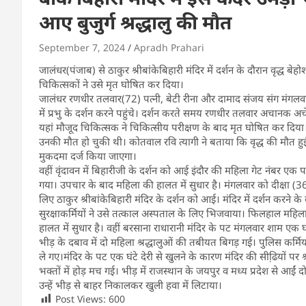
आए बुजुर्ग श्रद्धालु की मौत
September 7, 2024
Apradh Prahari
जालंधर(पंजाब) से ठाकुर श्रीबांकेबिहारी मंदिर में दर्शन के दौरान वृद्ध 
चिकित्सकों ने उसे मृत घोषित कर दिया।
जालंधर रणधीर तलवार(72) पत्नी, बेटी रीना और दामाद संजय संग मंगलवार 
में प्रभु के दर्शन करने पहुंचे। दर्शन करते समय रणधीर तलवार अचानक अचे
यहां मौजूद चिकित्सक ने चिकित्सीय परीक्षण के बाद मृत घोषित कर दि
उनकी मौत हो चुकी थी। कोतवाल रवि त्यागी ने बताया कि वृद्ध की मौत ह
मुकदमा दर्ज किया जाएगा।
वहीं वृंदावन में बिहारीजी के दर्शन को आई इंदौर की महिला गेट नंबर एक प
गया। उपचार के बाद महिला की हालत में सुधार है। मंगलवार को दीक्षा (36)
लिए ठाकुर श्रीबांकेबिहारी मंदिर के दर्शन को आई। मंदिर में दर्शन करने क
सुरक्षाकर्मियों ने उसे तत्काल अस्पताल के लिए भिजवाया। फिलहाल महिल
हालत में सुधार है। वहीं बरसाना राधारानी मंदिर के पट मंगलवार शाम एक घ
भीड़ के दबाव में दो महिला श्रद्धालुओं की तबीयत बिगड़ गई। पुलिस कर्मियों
ले गए।मंदिर के पट एक घंटे देरी से खुलने के कारण मंदिर की सीढि़यों पर श
भक्तों में होड़ मच गई। भीड़ में राजस्थान के जयपुर व मध्य प्रदेश से आईं 
उन्हें भीड़ से बाहर निकालकर खुली हवा में लिटाया।
Post Views:
600