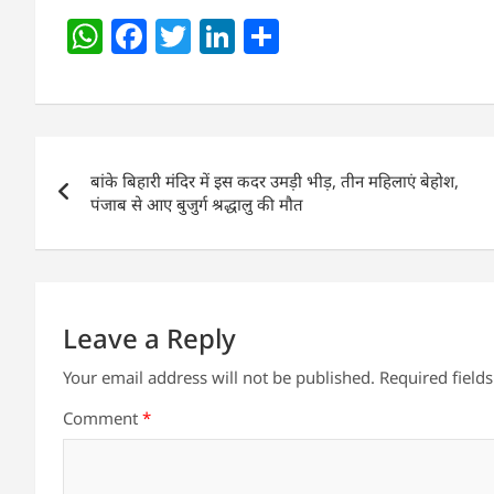
W
F
T
Li
S
h
a
w
n
h
at
c
itt
k
ar
s
e
er
e
e
Post
A
b
dI
बांके बिहारी मंदिर में इस कदर उमड़ी भीड़, तीन महिलाएं बेहोश,
navigation
p
o
n
पंजाब से आए बुजुर्ग श्रद्धालु की मौत
p
o
k
Leave a Reply
Your email address will not be published.
Required field
Comment
*