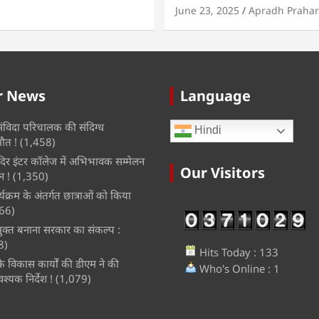
June 23, 2025
Apradh Prahar
r News
Language
 संविदा परिचालक की संदिग्ध
Hindi
मौत !
(1,458)
ंदिर इंटर कॉलेज में अभिभावक सम्मेलन
Our Visitors
 !
(1,350)
यक्रम के अंतर्गत छात्राओं को किया
66)
ुक्त बनाना सरकार का संकल्प :
8)
Hits Today : 133
 के विकास कार्यों की डीएम ने की
Who's Online : 1
श्यक निर्देश !
(1,079)