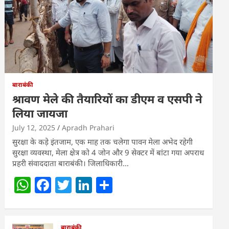
बाराबंकी
श्रावण मेले की तैयारियों का डीएम व एसपी ने
लिया जायजा
July 12, 2025
Apradh Prahari
सुरक्षा के कड़े इंतजाम, एक माह तक चलेगा पावन मेला अभेद रहेगी
सुरक्षा व्यवस्था, मेला क्षेत्र को 4 जोन और 9 सेक्टर में बांटा गया अपराध
प्रहरी संवाददाता बाराबंकी। जिलाधिकारी…
W
F
T
Li
S
h
a
w
n
h
at
c
itt
k
ar
बाराबंकी