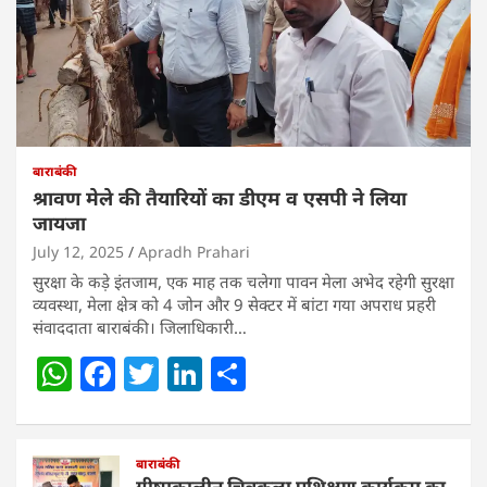
बाराबंकी
श्रावण मेले की तैयारियों का डीएम व एसपी ने लिया
जायजा
July 12, 2025
Apradh Prahari
सुरक्षा के कड़े इंतजाम, एक माह तक चलेगा पावन मेला अभेद रहेगी सुरक्षा
व्यवस्था, मेला क्षेत्र को 4 जोन और 9 सेक्टर में बांटा गया अपराध प्रहरी
संवाददाता बाराबंकी। जिलाधिकारी…
W
F
T
Li
S
h
a
w
n
h
at
c
itt
k
ar
s
e
बाराबंकी
er
e
e
ग्रीष्मकालीन चित्रकला प्रशिक्षण कार्यक्रम का