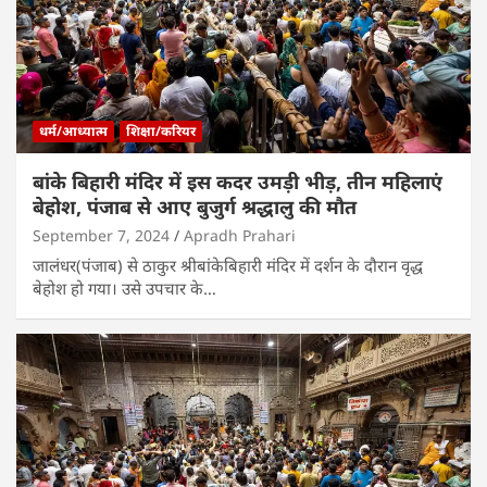
धर्म/आध्यात्म
शिक्षा/करियर
बांके बिहारी मंदिर में इस कदर उमड़ी भीड़, तीन महिलाएं
बेहोश, पंजाब से आए बुजुर्ग श्रद्धालु की मौत
September 7, 2024
Apradh Prahari
जालंधर(पंजाब) से ठाकुर श्रीबांकेबिहारी मंदिर में दर्शन के दौरान वृद्ध
बेहोश हो गया। उसे उपचार के…