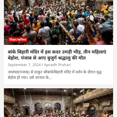
शिक्षा/करियर
बांके बिहारी मंदिर में इस कदर उमड़ी भीड़, तीन महिलाएं
बेहोश, पंजाब से आए बुजुर्ग श्रद्धालु की मौत
September 7, 2024
Apradh Prahari
जालंधर(पंजाब) से ठाकुर श्रीबांकेबिहारी मंदिर में दर्शन के दौरान वृद्ध
बेहोश हो गया। उसे उपचार के…