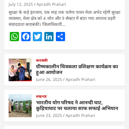
July 12, 2025
Apradh Prahari
सुरक्षा के कड़े इंतजाम, एक माह तक चलेगा पावन मेला अभेद रहेगी सुरक्षा
व्यवस्था, मेला क्षेत्र को 4 जोन और 9 सेक्टर में बांटा गया अपराध प्रहरी
संवाददाता बाराबंकी। जिलाधिकारी…
W
F
T
Li
S
h
a
w
n
h
at
c
itt
k
ar
s
e
बाराबंकी
er
e
e
ग्रीष्मकालीन चित्रकला प्रशिक्षण कार्यक्रम का
A
b
dI
हुआ आयोजन
p
o
n
June 26, 2025
Apradh Prahari
p
o
लखनऊ
k
भारतीय योग परिषद ने आनन्दी घाट,
कुड़ियाघाट पर चलाया साफ सफाई अभियान
June 23, 2025
Apradh Prahari