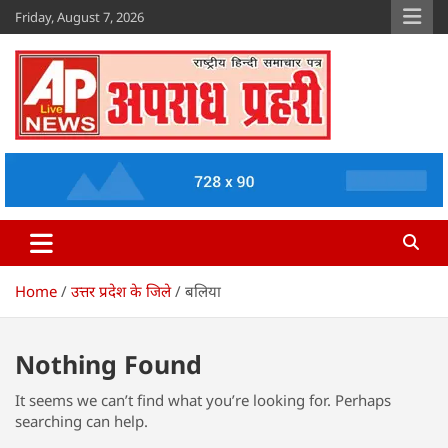
Skip
Friday, August 7, 2026
to
content
Apradh Prahari
www.apradhprahari.in
Home
उत्तर प्रदेश के जिले
बलिया
Nothing Found
It seems we can’t find what you’re looking for. Perhaps
searching can help.