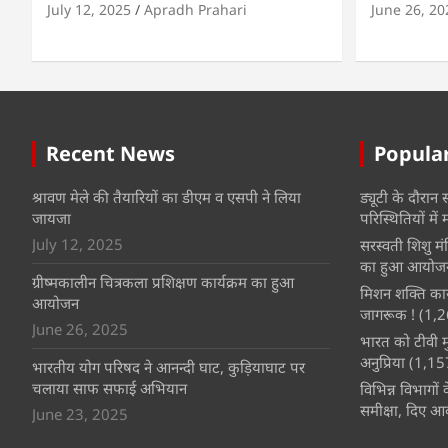
July 12, 2025
Apradh Prahari
June 26, 20
Recent News
Popula
श्रावण मेले की तैयारियों का डीएम व एसपी ने लिया
ड्यूटी के दौरान
जायजा
परिस्थितियों में 
July 12, 2025
सरस्वती शिशु म
का हुआ आयोजन
ग्रीष्मकालीन चित्रकला प्रशिक्षण कार्यक्रम का हुआ
मिशन शक्ति कार्
आयोजन
जागरूक !
(1,2
June 26, 2025
भारत को टीवी म
अनुप्रिया
(1,15
भारतीय योग परिषद ने आनन्दी घाट, कुड़ियाघाट पर
चलाया साफ सफाई अभियान
विभिन्न विभागों
समीक्षा, दिए आव
June 23, 2025