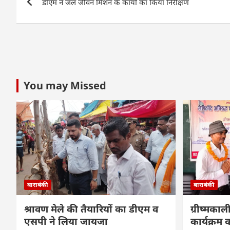
A
b
dI
डीएम ने जल जीवन मिशन के कार्यों का किया निरीक्षण
navigation
p
o
n
p
o
k
You may Missed
बाराबंकी
बाराबंकी
श्रावण मेले की तैयारियों का डीएम व
ग्रीष्मकाल
एसपी ने लिया जायजा
कार्यक्र