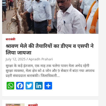
बाराबंकी
श्रावण मेले की तैयारियों का डीएम व एसपी ने
लिया जायजा
July 12, 2025
Apradh Prahari
सुरक्षा के कड़े इंतजाम, एक माह तक चलेगा पावन मेला अभेद रहेगी
सुरक्षा व्यवस्था, मेला क्षेत्र को 4 जोन और 9 सेक्टर में बांटा गया अपराध
प्रहरी संवाददाता बाराबंकी। जिलाधिकारी…
W
F
T
Li
S
h
a
w
n
h
at
c
itt
k
ar
बाराबंकी