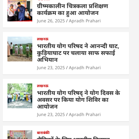
s
e
er
e
e
ग्रीष्मकालीन चित्रकला प्रशिक्षण
A
b
dI
कार्यक्रम का हुआ आयोजन
p
o
n
June 26, 2025
Apradh Prahari
p
o
k
लखनऊ
भारतीय योग परिषद ने आनन्दी घाट,
कुड़ियाघाट पर चलाया साफ सफाई
अभियान
June 23, 2025
Apradh Prahari
लखनऊ
भारतीय योग परिषद् ने योग दिवस के
अवसर पर किया योग शिविर का
आयोजन
June 23, 2025
Apradh Prahari
बाराबंकी