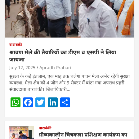
बाराबंकी
श्रावण मेले की तैयारियों का डीएम व एसपी ने लिया
जायजा
July 12, 2025
Apradh Prahari
सुरक्षा के कड़े इंतजाम, एक माह तक चलेगा पावन मेला अभेद रहेगी सुरक्षा
व्यवस्था, मेला क्षेत्र को 4 जोन और 9 सेक्टर में बांटा गया अपराध प्रहरी
संवाददाता बाराबंकी। जिलाधिकारी…
W
F
T
Li
S
h
a
w
n
h
at
c
itt
k
ar
s
e
बाराबंकी
er
e
e
ग्रीष्मकालीन चित्रकला प्रशिक्षण कार्यक्रम का