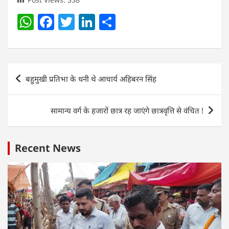
W
F
T
Li
S
h
a
w
n
h
at
c
itt
k
ar
s
e
er
e
e
Post
बहुमुखी प्रतिभा के धनी थे आचार्य अहिबरन सिंह
A
b
dI
navigation
p
o
n
सामान्य वर्ग के हजारों छात्र रह जाएंगे छात्रवृत्ति से वंचित !
p
o
k
Recent News