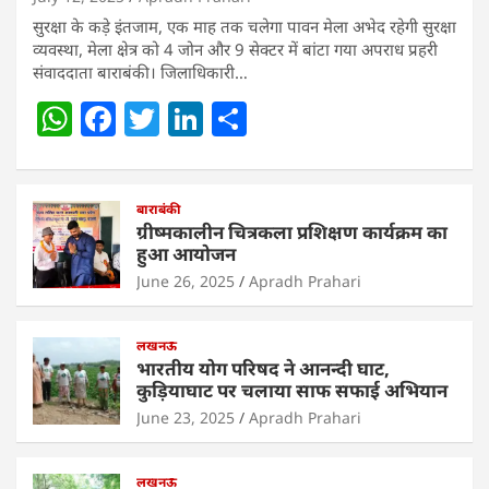
सुरक्षा के कड़े इंतजाम, एक माह तक चलेगा पावन मेला अभेद रहेगी सुरक्षा
व्यवस्था, मेला क्षेत्र को 4 जोन और 9 सेक्टर में बांटा गया अपराध प्रहरी
संवाददाता बाराबंकी। जिलाधिकारी…
W
F
T
Li
S
h
a
w
n
h
at
c
itt
k
ar
s
e
बाराबंकी
er
e
e
ग्रीष्मकालीन चित्रकला प्रशिक्षण कार्यक्रम का
A
b
dI
हुआ आयोजन
p
o
n
June 26, 2025
Apradh Prahari
p
o
लखनऊ
k
भारतीय योग परिषद ने आनन्दी घाट,
कुड़ियाघाट पर चलाया साफ सफाई अभियान
June 23, 2025
Apradh Prahari
लखनऊ