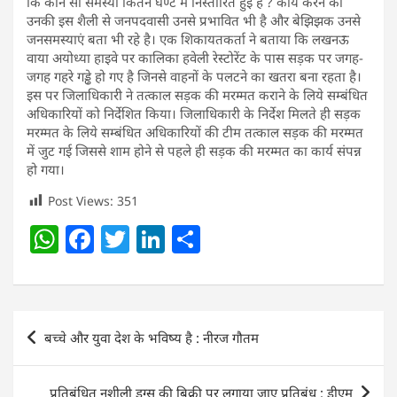
कि कौन सी समस्या कितने घण्टे में निस्तारित हुई है ? कार्य करने की
उनकी इस शैली से जनपदवासी उनसे प्रभावित भी है और बेझिझक उनसे
जनसमस्याएं बता भी रहे है। एक शिकायतकर्ता ने बताया कि लखनऊ
वाया अयोध्या हाइवे पर कालिका हवेली रेस्टोरेंट के पास सड़क पर जगह-
जगह गहरे गड्ढे हो गए है जिनसे वाहनों के पलटने का खतरा बना रहता है।
इस पर जिलाधिकारी ने तत्काल सड़क की मरम्मत कराने के लिये सम्बंधित
अधिकारियों को निर्देशित किया। जिलाधिकारी के निर्देश मिलते ही सड़क
मरम्मत के लिये सम्बंधित अधिकारियों की टीम तत्काल सड़क की मरम्मत
में जुट गई जिससे शाम होने से पहले ही सड़क की मरम्मत का कार्य संपन्न
हो गया।
Post Views:
351
W
F
T
Li
S
h
a
w
n
h
at
c
itt
k
ar
s
e
er
e
e
Post
बच्चे और युवा देश के भविष्य है : नीरज गौतम
A
b
dI
navigation
p
o
n
प्रतिबंधित नशीली ड्रग्स की बिक्री पर लगाया जाए प्रतिबंध : डीएम