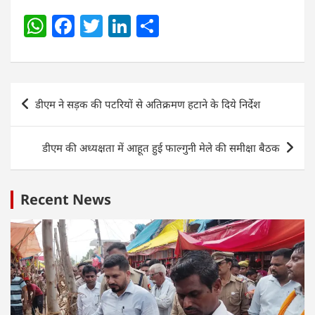
W
F
T
Li
S
h
a
w
n
h
at
c
itt
k
ar
s
e
er
e
e
Post
डीएम ने सड़क की पटरियों से अतिक्रमण हटाने के दिये निर्देश
A
b
dI
navigation
p
o
n
डीएम की अध्यक्षता में आहूत हुई फाल्गुनी मेले की समीक्षा बैठक
p
o
k
Recent News