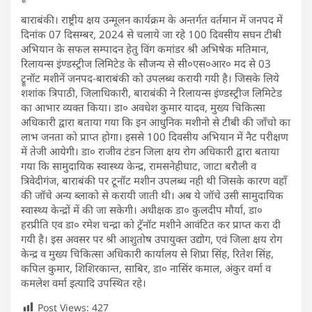
बाराबंकी। राष्ट्रीय क्षय उन्मूलन कार्यक्रम के अन्तर्गत वर्तमान में जनपद में
दिनांक 07 दिसम्बर, 2024 से चलाये जा रहे 100 दिवसीय सघन टीबी
अभियान के सफल सम्पादन हेतु विंग कमांडर श्री अभिषेक मतिमान,
रिलायन्स इंण्डस्ट्रीज लिमिटेड के सौजन्य से सी०एस०आर० मद से 03
ट्रूनॉट मशीनें जनपद-बाराबंकी को उपलब्ध करायी गयी है। जिसके लिये
शशांक त्रिपाठी, जिलाधिकारी, बाराबंकी ने रिलायन्स इंण्डस्ट्रीज लिमिटेड
का आभार व्यक्त किया। डा० अवधेश कुमार यादव, मुख्य चिकित्सा
अधिकारी द्वारा बताया गया कि इन आधुनिक मशीनो से टीबी की जाँचो का
लाभ जनता को प्राप्त होगा। इससे 100 दिवसीय अभियान में नैट परीक्षण
में तेजी आयेगी। डा० राजीव टंडन जिला क्षय रोग अधिकारी द्वारा बताया
गया कि सामुदायिक स्वास्थ्य केन्द्र, रामसनेहीघाट, जाटा बरौली व
त्रिवेदीगंज, बाराबंकी पर टूनॉट मशीन उपलब्ध नही थी जिसके कारण वहाँ
की जॉचे अन्य ब्लाको से करायी जाती थी। अब ये जॉचे उसी सामुदायिक
स्वास्थ्य केन्द्रों में की जा सकेगी। अधीक्षक डा० कुलदीप मौर्या, डा०
हरप्रीति एव डा० रमेश चन्द्रा को ट्रॅनॉट मशीने आवंटित कर प्राप्त करा दी
गयी है। इस अवसर पर श्री आशुतोष उपायुक्त उद्योग, एवं जिला क्षय रोग
केन्द्र व मुख्य चिकित्सा अधिकारी कार्यालय से शिप्रा सिंह, रितेश सिंह,
कपिल कुमार, शिशिरकान्त, साबिर, डा० नासिंर कमाल, अंकुर वर्मा व
कमलेश वर्मा इत्यादि उपस्थित रहे।
Post Views:
427