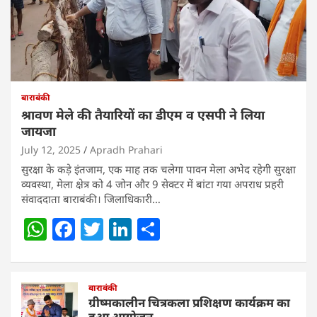
बाराबंकी
श्रावण मेले की तैयारियों का डीएम व एसपी ने लिया
जायजा
July 12, 2025
Apradh Prahari
सुरक्षा के कड़े इंतजाम, एक माह तक चलेगा पावन मेला अभेद रहेगी सुरक्षा
व्यवस्था, मेला क्षेत्र को 4 जोन और 9 सेक्टर में बांटा गया अपराध प्रहरी
संवाददाता बाराबंकी। जिलाधिकारी…
W
F
T
Li
S
h
a
w
n
h
at
c
itt
k
ar
s
e
बाराबंकी
er
e
e
ग्रीष्मकालीन चित्रकला प्रशिक्षण कार्यक्रम का
हुआ आयोजन