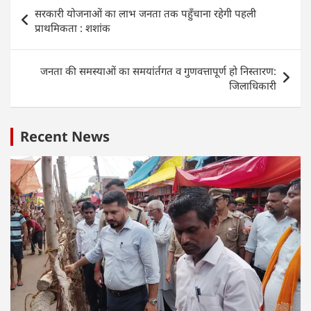
s
e
er
e
e
Post
सरकारी योजनाओं का लाभ जनता तक पहुँचाना रहेगी पहली
A
b
dI
navigation
प्राथमिकता : शशांक
p
o
n
p
o
जनता की समस्याओं का समयांर्तगत व गुणवत्तापूर्ण हो निस्तारण:
k
जिलाधिकारी
Recent News