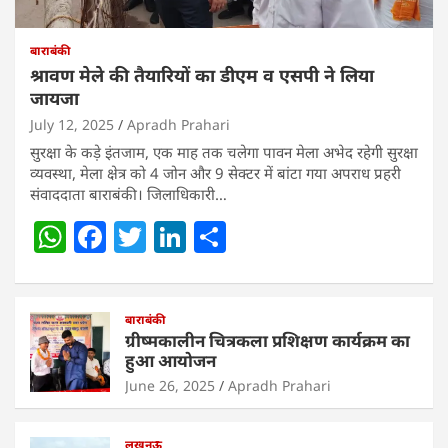
बाराबंकी
श्रावण मेले की तैयारियों का डीएम व एसपी ने लिया
जायजा
July 12, 2025
Apradh Prahari
सुरक्षा के कड़े इंतजाम, एक माह तक चलेगा पावन मेला अभेद रहेगी सुरक्षा
व्यवस्था, मेला क्षेत्र को 4 जोन और 9 सेक्टर में बांटा गया अपराध प्रहरी
संवाददाता बाराबंकी। जिलाधिकारी…
W
F
T
Li
S
h
a
w
n
h
at
c
itt
k
ar
s
e
बाराबंकी
er
e
e
ग्रीष्मकालीन चित्रकला प्रशिक्षण कार्यक्रम का
A
b
dI
हुआ आयोजन
p
o
n
June 26, 2025
Apradh Prahari
p
o
लखनऊ