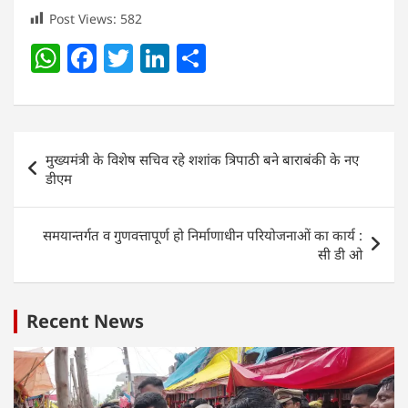
Post Views:
582
W
F
T
Li
S
h
a
w
n
h
at
c
itt
k
ar
s
e
er
e
e
Post
मुख्यमंत्री के विशेष सचिव रहे शशांक त्रिपाठी बने बाराबंकी के नए
A
b
dI
navigation
डीएम
p
o
n
p
o
समयान्तर्गत व गुणवत्तापूर्ण हो निर्माणाधीन परियोजनाओं का कार्य :
k
सी डी ओ
Recent News