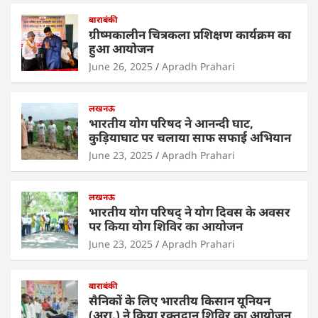
at
c
itt
k
ar
s
e
बाराबंकी
er
e
e
ग्रीष्मकालीन चित्रकला प्रशिक्षण कार्यक्रम का
A
b
dI
हुआ आयोजन
p
o
n
June 26, 2025
Apradh Prahari
p
o
लखनऊ
k
भारतीय योग परिषद ने आनन्दी घाट,
कुड़ियाघाट पर चलाया साफ सफाई अभियान
June 23, 2025
Apradh Prahari
लखनऊ
भारतीय योग परिषद् ने योग दिवस के अवसर
पर किया योग शिविर का आयोजन
June 23, 2025
Apradh Prahari
बाराबंकी
सैनिकों के लिए भारतीय किसान यूनियन
(अरा.) ने किया रक्तदान शिविर का आयोजन