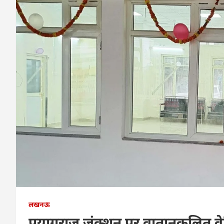
लखनऊ
प्रयागराज जंक्शन पर वातानुकलित वे