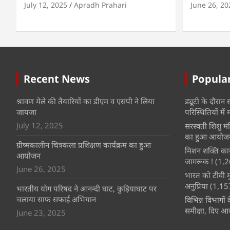
July 12, 2025
Apradh Prahari
June 26, 20
Recent News
Popula
श्रावण मेले की तैयारियों का डीएम व एसपी ने लिया
ड्यूटी के दौरान
जायजा
परिस्थितियों में 
July 12, 2025
सरस्वती शिशु म
का हुआ आयोजन
ग्रीष्मकालीन चित्रकला प्रशिक्षण कार्यक्रम का हुआ
मिशन शक्ति कार्
आयोजन
जागरूक !
(1,2
June 26, 2025
भारत को टीवी म
अनुप्रिया
(1,15
भारतीय योग परिषद ने आनन्दी घाट, कुड़ियाघाट पर
चलाया साफ सफाई अभियान
विभिन्न विभागों
समीक्षा, दिए आव
June 23, 2025