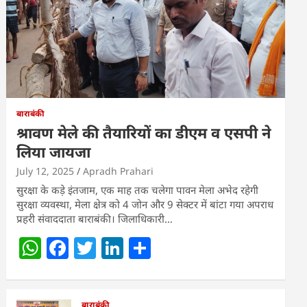
बाराबंकी
श्रावण मेले की तैयारियों का डीएम व एसपी ने
लिया जायजा
July 12, 2025
Apradh Prahari
सुरक्षा के कड़े इंतजाम, एक माह तक चलेगा पावन मेला अभेद रहेगी
सुरक्षा व्यवस्था, मेला क्षेत्र को 4 जोन और 9 सेक्टर में बांटा गया अपराध
प्रहरी संवाददाता बाराबंकी। जिलाधिकारी…
W
F
T
Li
S
h
a
w
n
h
at
c
itt
k
ar
बाराबंकी