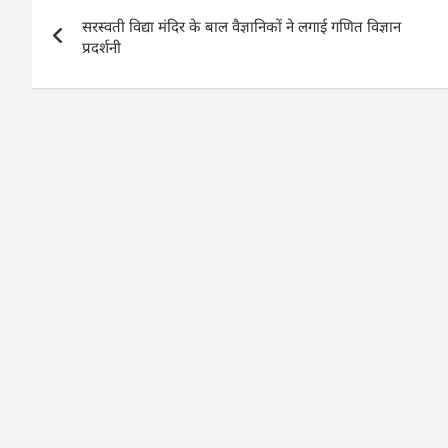
Post
A
b
dI
सरस्वती विद्या मंदिर के बाल वैज्ञानिकों ने लगाई गणित विज्ञान
navigation
p
o
n
प्रदर्शनी
p
o
k