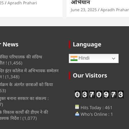
अभियान
25
Apradh Prahari
June 23, 2025
Apradh Prahar
r News
Language
 संविदा परिचालक की संदिग्ध
Hindi
मौत !
(1,456)
ंदिर इंटर कॉलेज में अभिभावक सम्मेलन
Our Visitors
 !
(1,348)
यक्रम के अंतर्गत छात्राओं को किया
63)
ुक्त बनाना सरकार का संकल्प :
7)
Hits Today : 461
 के विकास कार्यों की डीएम ने की
Who's Online : 1
श्यक निर्देश !
(1,077)