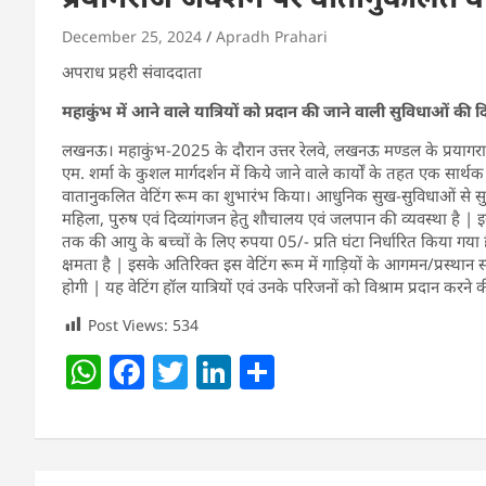
December 25, 2024
Apradh Prahari
अपराध प्रहरी संवाददाता
महाकुंभ में आने वाले यात्रियों को प्रदान की जाने वाली सुविधाओं की द
लखनऊ। महाकुंभ-2025 के दौरान उत्तर रेलवे, लखनऊ मण्डल के प्रयागराज स्ट
एम. शर्मा के कुशल मार्गदर्शन में किये जाने वाले कार्यों के तहत एक सार्थ
वातानुकलित वेटिंग रूम का शुभारंभ किया। आधुनिक सुख-सुविधाओं से सुसज
महिला, पुरुष एवं दिव्यांगजन हेतु शौचालय एवं जलपान की व्यवस्था है | इस
तक की आयु के बच्चों के लिए रुपया 05/- प्रति घंटा निर्धारित किया गय
क्षमता है | इसके अतिरिक्त इस वेटिंग रूम में गाड़ियों के आगमन/प्रस्थान सं
होगी | यह वेटिंग हॉल यात्रियों एवं उनके परिजनों को विश्राम प्रदान करने की
Post Views:
534
W
F
T
Li
S
h
a
w
n
h
at
c
itt
k
ar
s
e
er
e
e