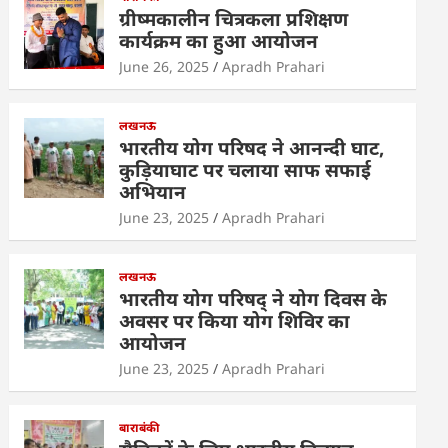
s
e
er
e
e
ग्रीष्मकालीन चित्रकला प्रशिक्षण
A
b
dI
कार्यक्रम का हुआ आयोजन
p
o
n
June 26, 2025
Apradh Prahari
p
o
k
लखनऊ
भारतीय योग परिषद ने आनन्दी घाट,
कुड़ियाघाट पर चलाया साफ सफाई
अभियान
June 23, 2025
Apradh Prahari
लखनऊ
भारतीय योग परिषद् ने योग दिवस के
अवसर पर किया योग शिविर का
आयोजन
June 23, 2025
Apradh Prahari
बाराबंकी