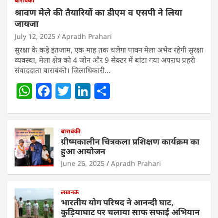
बाराबंकी
श्रावण मेले की तैयारियों का डीएम व एसपी ने लिया
जायजा
July 12, 2025
Apradh Prahari
सुरक्षा के कड़े इंतजाम, एक माह तक चलेगा पावन मेला अभेद रहेगी सुरक्षा
व्यवस्था, मेला क्षेत्र को 4 जोन और 9 सेक्टर में बांटा गया अपराध प्रहरी
संवाददाता बाराबंकी। जिलाधिकारी…
W
F
T
Li
S
h
a
w
n
h
at
c
itt
k
ar
s
e
बाराबंकी
er
e
e
ग्रीष्मकालीन चित्रकला प्रशिक्षण कार्यक्रम का
A
b
dI
हुआ आयोजन
p
o
n
June 26, 2025
Apradh Prahari
p
o
लखनऊ
k
भारतीय योग परिषद ने आनन्दी घाट,
कुड़ियाघाट पर चलाया साफ सफाई अभियान