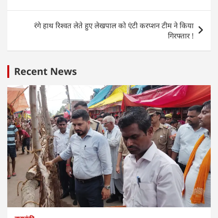
A
b
dI
navigation
p
o
n
रंगे हाथ रिश्वत लेते हुए लेखपाल को एंटी करप्शन टीम ने किया
p
o
गिरफ्तार !
k
Recent News