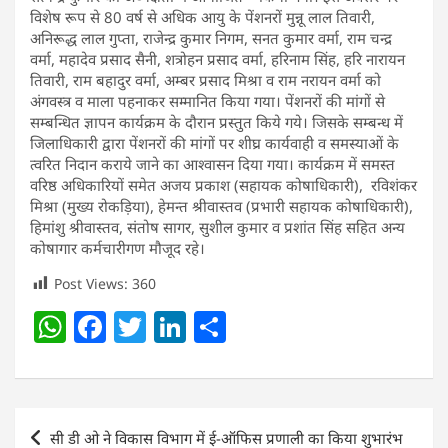
विशेष रूप से 80 वर्ष से अधिक आयु के पेंशनरों मुन्नू लाल तिवारी,
अनिरूद्ध लाल गुप्ता, राजेन्द्र कुमार निगम, सनत कुमार वर्मा, राम चन्द्र
वर्मा, महादेव प्रसाद सैनी, शत्रोहन प्रसाद वर्मा, हरिनाम सिंह, हरि नारायन
तिवारी, राम बहादुर वर्मा, अम्बर प्रसाद मिश्रा व राम नरायन वर्मा को
अंगवस्त्र व माला पहनाकर सम्मानित किया गया। पेंशनरों की मांगों से
सम्बन्धित ज्ञापन कार्यक्रम के दौरान प्रस्तुत किये गये। जिसके सम्बन्ध में
जिलाधिकारी द्वारा पेंशनरों की मांगों पर शीघ्र कार्यवाही व समस्याओं के
त्वरित निदान कराये जाने का आश्वासन दिया गया। कार्यक्रम में समस्त
वरिष्ठ अधिकारियों समेत अजय प्रकाश (सहायक कोषाधिकारी), रविशंकर
मिश्रा (मुख्य रोकड़िया), हेमन्त श्रीवास्तव (प्रभारी सहायक कोषाधिकारी),
हिमांशु श्रीवास्तव, संतोष सागर, सुशील कुमार व प्रशांत सिंह सहित अन्य
कोषागार कर्मचारीगण मौजूद रहे।
Post Views:
360
W
F
T
Li
S
h
a
w
n
h
at
c
itt
k
ar
s
e
er
e
e
Post
सी डी ओ ने विकास विभाग में ई-ऑफिस प्रणाली का किया शुभारंभ