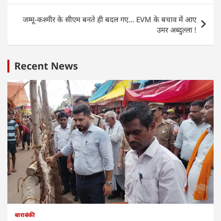
p
o
n
p
o
जम्मू-कश्मीर के सीएम बनते ही बदल गए… EVM के बचाव में आए
k
उमर अब्दुल्ला !
Recent News
बाराबंकी