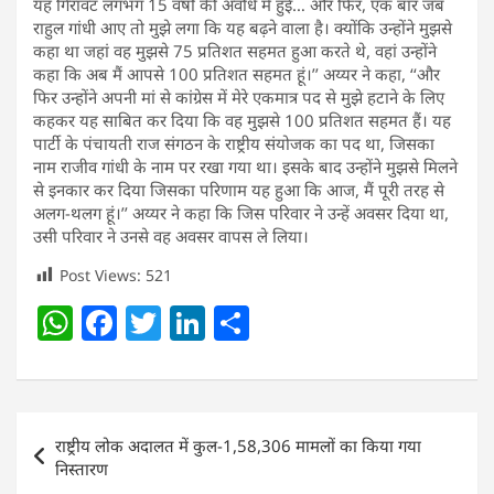
यह गिरावट लगभग 15 वर्षों की अवधि में हुई… और फिर, एक बार जब
राहुल गांधी आए तो मुझे लगा कि यह बढ़ने वाला है। क्योंकि उन्होंने मुझसे
कहा था जहां वह मुझसे 75 प्रतिशत सहमत हुआ करते थे, वहां उन्होंने
कहा कि अब मैं आपसे 100 प्रतिशत सहमत हूं।’’ अय्यर ने कहा, ‘‘और
फिर उन्होंने अपनी मां से कांग्रेस में मेरे एकमात्र पद से मुझे हटाने के लिए
कहकर यह साबित कर दिया कि वह मुझसे 100 प्रतिशत सहमत हैं। यह
पार्टी के पंचायती राज संगठन के राष्ट्रीय संयोजक का पद था, जिसका
नाम राजीव गांधी के नाम पर रखा गया था। इसके बाद उन्होंने मुझसे मिलने
से इनकार कर दिया जिसका परिणाम यह हुआ कि आज, मैं पूरी तरह से
अलग-थलग हूं।’’ अय्यर ने कहा कि जिस परिवार ने उन्हें अवसर दिया था,
उसी परिवार ने उनसे वह अवसर वापस ले लिया।
Post Views:
521
W
F
T
Li
S
h
a
w
n
h
at
c
itt
k
ar
s
e
er
e
e
Post
राष्ट्रीय लोक अदालत में कुल-1,58,306 मामलों का किया गया
A
b
dI
navigation
निस्तारण