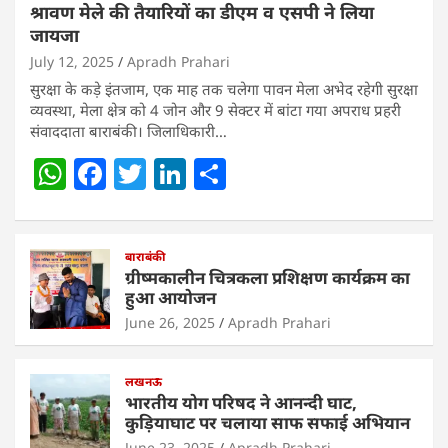
श्रावण मेले की तैयारियों का डीएम व एसपी ने लिया
जायजा
July 12, 2025
Apradh Prahari
सुरक्षा के कड़े इंतजाम, एक माह तक चलेगा पावन मेला अभेद रहेगी सुरक्षा
व्यवस्था, मेला क्षेत्र को 4 जोन और 9 सेक्टर में बांटा गया अपराध प्रहरी
संवाददाता बाराबंकी। जिलाधिकारी…
W
F
T
Li
S
h
a
w
n
h
at
c
itt
k
ar
s
e
बाराबंकी
er
e
e
ग्रीष्मकालीन चित्रकला प्रशिक्षण कार्यक्रम का
A
b
dI
हुआ आयोजन
p
o
n
June 26, 2025
Apradh Prahari
p
o
लखनऊ
k
भारतीय योग परिषद ने आनन्दी घाट,
कुड़ियाघाट पर चलाया साफ सफाई अभियान
June 23, 2025
Apradh Prahari