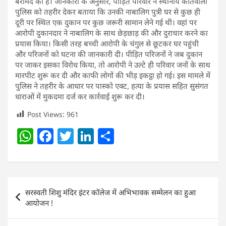
बरामद की है। जानकारी के अनुसार, पीड़ित परिवार ने स्थानीय कोतवाली
पुलिस को तहरीर देकर बताया कि उनकी नाबालिग पुत्री घर से कुछ ही
दूरी पर स्थित एक दुकान पर कुछ जरूरी सामान लेने गई थी। वहां पर
आरोपी दुकानदार ने नाबालिग के साथ छेड़छाड़ की और दुराचार करने का
प्रयास किया। किसी तरह बच्ची आरोपी के चंगुल से छूटकर घर पहुंची
और परिजनों को घटना की जानकारी दी। पीड़ित परिजनों ने जब दुकान
पर जाकर इसका विरोध किया, तो आरोपी ने उल्टे ही परिवार जनों के साथ
मारपीट शुरू कर दी और काफी लोगों की भीड़ इकट्ठा हो गई। इस मामले में
पुलिस ने तहरीर के आधार पर पास्को एक्ट, हत्या के प्रयास सहित सुसंगत
धाराओं में मुकदमा दर्ज कर कार्रवाई शुरू कर दी।
Post Views:
961
W
F
T
Li
S
h
a
w
n
h
at
c
itt
k
ar
s
e
er
e
e
Post
सरस्वती शिशु मंदिर इंटर कॉलेज में अभिभावक सम्मेलन का हुआ
A
b
dI
navigation
आयोजन !
p
o
n