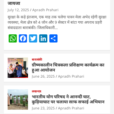
जायजा
July 12, 2025
Apradh Prahari
सुरक्षा के कड़े इंतजाम, एक माह तक चलेगा पावन मेला अभेद रहेगी सुरक्षा
व्यवस्था, मेला क्षेत्र को 4 जोन और 9 सेक्टर में बांटा गया अपराध प्रहरी
संवाददाता बाराबंकी। जिलाधिकारी…
W
F
T
Li
S
h
a
w
n
h
at
c
itt
k
ar
s
e
बाराबंकी
er
e
e
ग्रीष्मकालीन चित्रकला प्रशिक्षण कार्यक्रम का
A
b
dI
हुआ आयोजन
p
o
n
June 26, 2025
Apradh Prahari
p
o
लखनऊ
k
भारतीय योग परिषद ने आनन्दी घाट,
कुड़ियाघाट पर चलाया साफ सफाई अभियान
June 23, 2025
Apradh Prahari