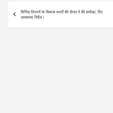
s
e
er
e
e
Post
A
b
dI
विभिन्न विभागों के विकास कार्यों की डीएम ने की समीक्षा, दिए
navigation
p
o
n
आवश्यक निर्देश !
p
o
k