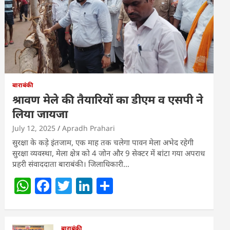
बाराबंकी
श्रावण मेले की तैयारियों का डीएम व एसपी ने
लिया जायजा
July 12, 2025
Apradh Prahari
सुरक्षा के कड़े इंतजाम, एक माह तक चलेगा पावन मेला अभेद रहेगी
सुरक्षा व्यवस्था, मेला क्षेत्र को 4 जोन और 9 सेक्टर में बांटा गया अपराध
प्रहरी संवाददाता बाराबंकी। जिलाधिकारी…
W
F
T
Li
S
h
a
w
n
h
at
c
itt
k
ar
बाराबंकी