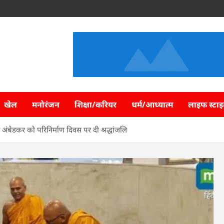
खेल
मनोरंजन
शिक्षा/करियर
धर्म/आध्यात्म
लाइफ स्टा
मराव अंबेडकर को परिनिर्माण दिवस पर दी श्रद्धांजलि