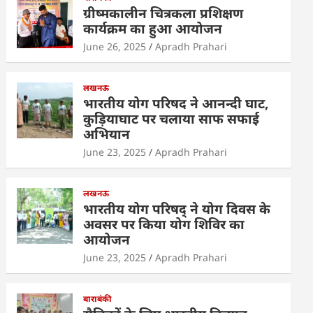
s
e
er
e
e
ग्रीष्मकालीन चित्रकला प्रशिक्षण
A
b
dI
कार्यक्रम का हुआ आयोजन
p
o
n
June 26, 2025
Apradh Prahari
p
o
k
लखनऊ
भारतीय योग परिषद ने आनन्दी घाट,
कुड़ियाघाट पर चलाया साफ सफाई
अभियान
June 23, 2025
Apradh Prahari
लखनऊ
भारतीय योग परिषद् ने योग दिवस के
अवसर पर किया योग शिविर का
आयोजन
June 23, 2025
Apradh Prahari
बाराबंकी